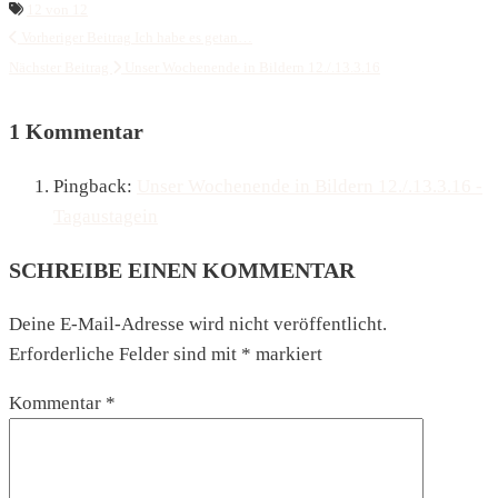
12 von 12
Vorheriger Beitrag
Ich habe es getan…
Nächster Beitrag
Unser Wochenende in Bildern 12./.13.3.16
1 Kommentar
Pingback:
Unser Wochenende in Bildern 12./.13.3.16 -
Tagaustagein
SCHREIBE EINEN KOMMENTAR
Deine E-Mail-Adresse wird nicht veröffentlicht.
Erforderliche Felder sind mit
*
markiert
Kommentar
*