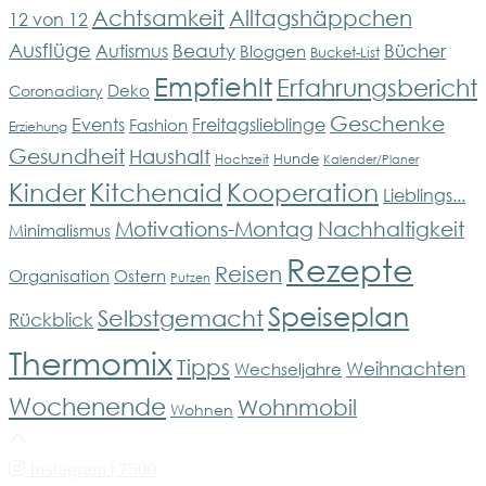
Achtsamkeit
Alltagshäppchen
12 von 12
Ausflüge
Bücher
Beauty
Autismus
Bloggen
Bucket-List
Empfiehlt
Erfahrungsbericht
Deko
Coronadiary
Geschenke
Events
Freitagslieblinge
Fashion
Erziehung
Gesundheit
Haushalt
Hunde
Hochzeit
Kalender/Planer
Kinder
Kitchenaid
Kooperation
Lieblings...
Motivations-Montag
Nachhaltigkeit
Minimalismus
Rezepte
Reisen
Organisation
Ostern
Putzen
Speiseplan
Selbstgemacht
Rückblick
Thermomix
Tipps
Weihnachten
Wechseljahre
Wochenende
Wohnmobil
Wohnen
Instagram
| 7500