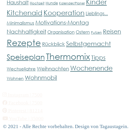
Kinder
Haushalt
Hunde
Hochzeit
Kalender/Planer
Kitchenaid
Kooperation
Lieblings...
Motivations-Montag
Minimalismus
Reisen
Nachhaltigkeit
Organisation
Ostern
Putzen
Rezepte
Selbstgemacht
Rückblick
Thermomix
Speiseplan
Tipps
Wochenende
Weihnachten
Wechseljahre
Wohnmobil
Wohnen
Instagram
| 7500
Facebook
| 7500
Pinterest
| 81214
YouTube
| 35000
© 2021 - Alle Rechte vorbehalten. Design von Tagaustagein.