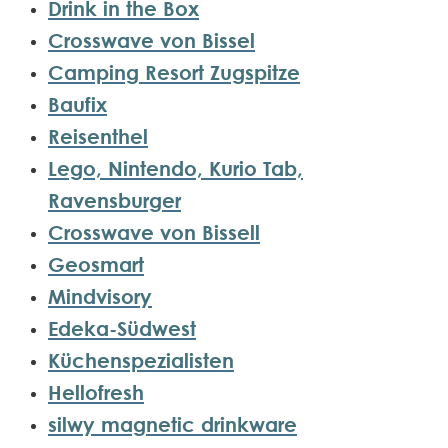
Drink in the Box
Crosswave von Bissel
Camping Resort Zugspitze
Baufix
Reisenthel
Lego, Nintendo, Kurio Tab,
Ravensburger
Crosswave von Bissell
Geosmart
Mindvisory
Edeka-Südwest
Küchenspezialisten
Hellofresh
silwy magnetic drinkware