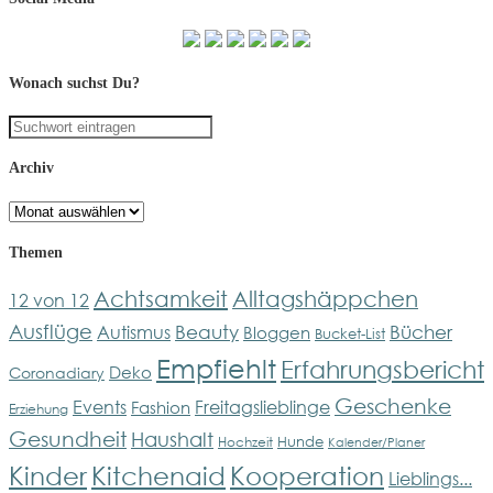
Wonach suchst Du?
Archiv
Archiv
Themen
Achtsamkeit
Alltagshäppchen
12 von 12
Ausflüge
Bücher
Beauty
Autismus
Bloggen
Bucket-List
Empfiehlt
Erfahrungsbericht
Deko
Coronadiary
Geschenke
Events
Freitagslieblinge
Fashion
Erziehung
Gesundheit
Haushalt
Hunde
Hochzeit
Kalender/Planer
Kinder
Kitchenaid
Kooperation
Lieblings...