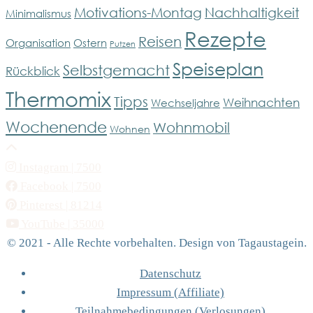
Motivations-Montag
Nachhaltigkeit
Minimalismus
Rezepte
Reisen
Organisation
Ostern
Putzen
Speiseplan
Selbstgemacht
Rückblick
Thermomix
Tipps
Weihnachten
Wechseljahre
Wochenende
Wohnmobil
Wohnen
Instagram
| 7500
Facebook
| 7500
Pinterest
| 81214
YouTube
| 35000
© 2021 - Alle Rechte vorbehalten. Design von Tagaustagein.
Datenschutz
Impressum (Affiliate)
Teilnahmebedingungen (Verlosungen)