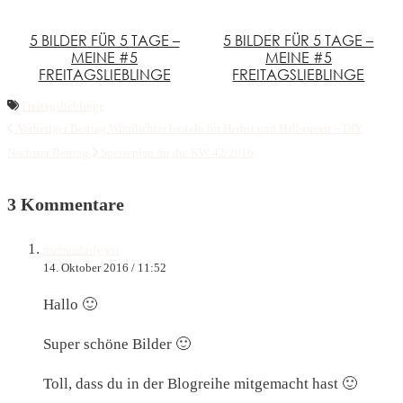
5 BILDER FÜR 5 TAGE –
5 BILDER FÜR 5 TAGE –
MEINE #5
MEINE #5
FREITAGSLIEBLINGE
FREITAGSLIEBLINGE
Freitagslieblinge
Vorheriger Beitrag
Windlichter basteln für Herbst und Halloween – DIY
Nächster Beitrag
Speiseplan für die KW 42/2016
3 Kommentare
mamasdaily-yvi
14. Oktober 2016 / 11:52
Hallo 🙂
Super schöne Bilder 🙂
Toll, dass du in der Blogreihe mitgemacht hast 🙂