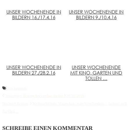
UNSER WOCHENENDE IN
UNSER WOCHENENDE IN
BILDERN 16./17.4.16
BILDERN 9./10.4.16
UNSER WOCHENENDE IN
UNSER WOCHENENDE
BILDERN 27./28.2.16
MIT KINO, GARTEN UND
TOLLEN …
Wochenende
Vorheriger Beitrag
Speiseplan für die KW 50/2016
Nächster Beitrag
Weihnachtliche Marmelade zum Verschenken – da freut sich
die Omi…
SCHREIBE EINEN KOMMENTAR