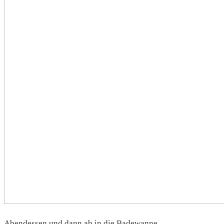
Abendessen und dann ab in die Badewanne.