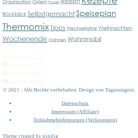
Reisen
Organisation
Ostern
Putzen
Speiseplan
Selbstgemacht
Rückblick
Thermomix
Tipps
Weihnachten
Wechseljahre
Wochenende
Wohnmobil
Wohnen
Instagram
| 7500
Facebook
| 7500
Pinterest
| 81214
YouTube
| 35000
© 2021 - Alle Rechte vorbehalten. Design von Tagaustagein.
Datenschutz
Impressum (Affiliate)
Teilnahmebedingungen (Verlosungen)
Theme created by
pipdig