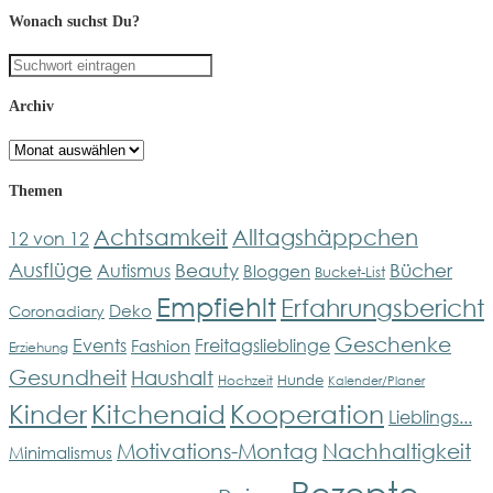
Wonach suchst Du?
Archiv
Archiv
Themen
Achtsamkeit
Alltagshäppchen
12 von 12
Ausflüge
Bücher
Beauty
Autismus
Bloggen
Bucket-List
Empfiehlt
Erfahrungsbericht
Deko
Coronadiary
Geschenke
Events
Freitagslieblinge
Fashion
Erziehung
Gesundheit
Haushalt
Hunde
Hochzeit
Kalender/Planer
Kinder
Kitchenaid
Kooperation
Lieblings...
Motivations-Montag
Nachhaltigkeit
Minimalismus
Rezepte