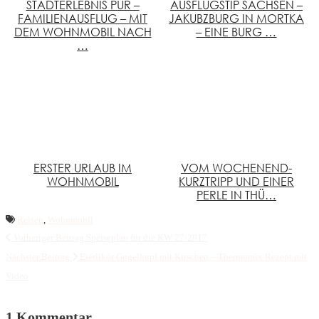
STADTERLEBNIS PUR –
AUSFLUGSTIP SACHSEN –
FAMILIENAUSFLUG – MIT
JAKUBZBURG IN MORTKA
DEM WOHNMOBIL NACH
– EINE BURG …
…
ERSTER URLAUB IM
VOM WOCHENEND-
WOHNMOBIL
KURZTRIPP UND EINER
PERLE IN THÜ…
Reisen
,
Wohnmobil
Vorheriger Beitrag
Speiseplan für die KW 27/2017
Nächster Beitrag
Eierlikör Gugelhupf mit Kirschen – Thermomix Rezept mit
Video
1 Kommentar