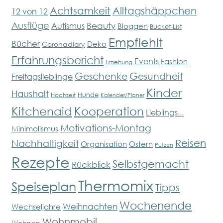
Achtsamkeit
Alltagshäppchen
12 von 12
Ausflüge
Beauty
Autismus
Bloggen
Bucket-List
Empfiehlt
Bücher
Deko
Coronadiary
Erfahrungsbericht
Events
Fashion
Erziehung
Geschenke
Gesundheit
Freitagslieblinge
Kinder
Haushalt
Hunde
Hochzeit
Kalender/Planer
Kitchenaid
Kooperation
Lieblings...
Motivations-Montag
Minimalismus
Reisen
Nachhaltigkeit
Organisation
Ostern
Putzen
Rezepte
Selbstgemacht
Rückblick
Thermomix
Speiseplan
Tipps
Wochenende
Weihnachten
Wechseljahre
Wohnmobil
Wohnen