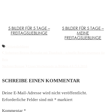
5 BILDER FÜR 5 TAGE –
5 BILDER FÜR 5 TAGE –
FREITAGSLIEBLINGE
MEINE
FREITAGSLIEBLINGE
Freitagslieblinge
Vorheriger Beitrag
Reissalat mit Thunfisch – schnelle Resteverwertung für
Reis
Nächster Beitrag
Unser Wochenende in Bildern 4.6./5.6.2016
SCHREIBE EINEN KOMMENTAR
Deine E-Mail-Adresse wird nicht veröffentlicht.
Erforderliche Felder sind mit
*
markiert
Kommentar
*