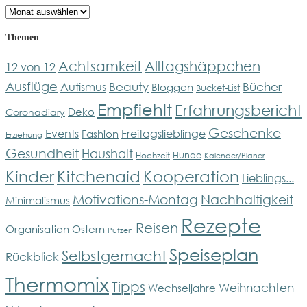
Archiv
Themen
Achtsamkeit
Alltagshäppchen
12 von 12
Ausflüge
Bücher
Beauty
Autismus
Bloggen
Bucket-List
Empfiehlt
Erfahrungsbericht
Deko
Coronadiary
Geschenke
Events
Freitagslieblinge
Fashion
Erziehung
Gesundheit
Haushalt
Hunde
Hochzeit
Kalender/Planer
Kinder
Kitchenaid
Kooperation
Lieblings...
Motivations-Montag
Nachhaltigkeit
Minimalismus
Rezepte
Reisen
Organisation
Ostern
Putzen
Speiseplan
Selbstgemacht
Rückblick
Thermomix
Tipps
Weihnachten
Wechseljahre