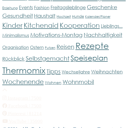
Geschenke
Events
Freitagslieblinge
Fashion
Erziehung
Gesundheit
Haushalt
Hunde
Hochzeit
Kalender/Planer
Kinder
Kitchenaid
Kooperation
Lieblings...
Motivations-Montag
Nachhaltigkeit
Minimalismus
Rezepte
Reisen
Organisation
Ostern
Putzen
Speiseplan
Selbstgemacht
Rückblick
Thermomix
Tipps
Weihnachten
Wechseljahre
Wochenende
Wohnmobil
Wohnen
Instagram
| 7500
Facebook
| 7500
Pinterest
| 81214
YouTube
| 35000