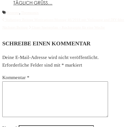
TÄGLICH GRÜSS…
Rezepte
,
Thermomix
Vorheriger Beitrag
Motivations-Montag 46/2018 mit Verlosung und DIY-Idee
Nächster Beitrag
Unser Speiseplan – Kochrezepte für eine Woche
SCHREIBE EINEN KOMMENTAR
Deine E-Mail-Adresse wird nicht veröffentlicht.
Erforderliche Felder sind mit
*
markiert
Kommentar
*