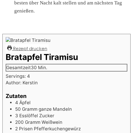
besten über Nacht kalt stellen und am nächsten Tag
genießen.
Rezept drucken
Bratapfel Tiramisu
Minuten
Gesamtzeit
30
Min.
Servings:
4
Author:
Kerstin
Zutaten
4
Äpfel
50
Gramm ganze Mandeln
3
Esslöffel Zucker
200
Gramm Weißwein
2
Prisen Pfefferkuchengewürz