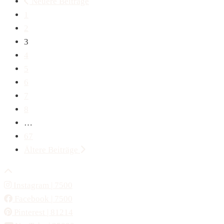
Neuere Beiträge
1
2
3
4
5
6
7
8
…
67
Ältere Beiträge
Instagram
| 7500
Facebook
| 7500
Pinterest
| 81214