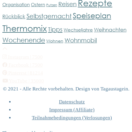
Rezepte
Reisen
Organisation
Ostern
Putzen
Speiseplan
Selbstgemacht
Rückblick
Thermomix
Tipps
Weihnachten
Wechseljahre
Wochenende
Wohnmobil
Wohnen
Instagram
| 7500
Facebook
| 7500
Pinterest
| 81214
YouTube
| 35000
© 2021 - Alle Rechte vorbehalten. Design von Tagaustagein.
Datenschutz
Impressum (Affiliate)
Teilnahmebedingungen (Verlosungen)