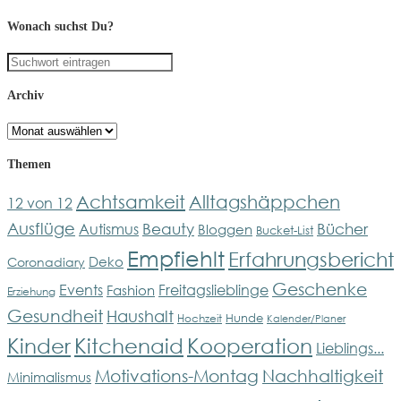
Wonach suchst Du?
Archiv
Archiv
Themen
Achtsamkeit
Alltagshäppchen
12 von 12
Ausflüge
Bücher
Beauty
Autismus
Bloggen
Bucket-List
Empfiehlt
Erfahrungsbericht
Deko
Coronadiary
Geschenke
Events
Freitagslieblinge
Fashion
Erziehung
Gesundheit
Haushalt
Hunde
Hochzeit
Kalender/Planer
Kinder
Kitchenaid
Kooperation
Lieblings...
Motivations-Montag
Nachhaltigkeit
Minimalismus