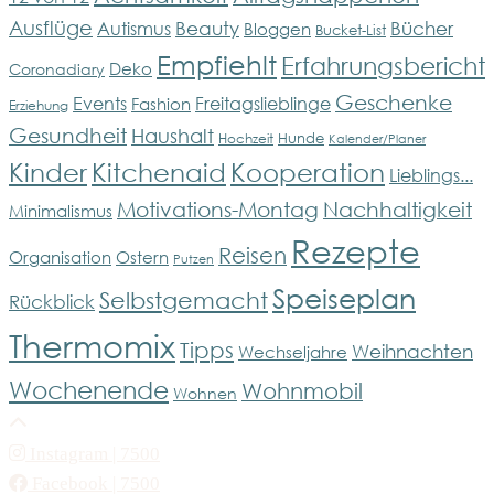
Ausflüge
Bücher
Beauty
Autismus
Bloggen
Bucket-List
Empfiehlt
Erfahrungsbericht
Deko
Coronadiary
Geschenke
Events
Freitagslieblinge
Fashion
Erziehung
Gesundheit
Haushalt
Hunde
Hochzeit
Kalender/Planer
Kinder
Kitchenaid
Kooperation
Lieblings...
Motivations-Montag
Nachhaltigkeit
Minimalismus
Rezepte
Reisen
Organisation
Ostern
Putzen
Speiseplan
Selbstgemacht
Rückblick
Thermomix
Tipps
Weihnachten
Wechseljahre
Wochenende
Wohnmobil
Wohnen
Instagram
| 7500
Facebook
| 7500