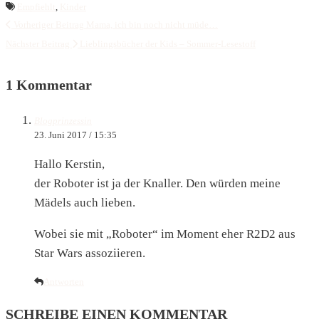
Empfiehlt
,
Kinder
Vorheriger Beitrag
Mama, ich bin noch nicht müde…
Nächster Beitrag
Lieblingsbücher der Kids – Sommer-Lesestoff
1 Kommentar
Blogprinzessin
23. Juni 2017 / 15:35
Hallo Kerstin,
der Roboter ist ja der Knaller. Den würden meine
Mädels auch lieben.
Wobei sie mit „Roboter“ im Moment eher R2D2 aus
Star Wars assoziieren.
Antworten
SCHREIBE EINEN KOMMENTAR