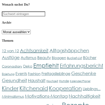
Wonach suchst Du?
Archiv
Archiv
Themen
Achtsamkeit
Alltagshäppchen
12 von 12
Ausflüge
Bücher
Beauty
Autismus
Bloggen
Bucket-List
Empfiehlt
Erfahrungsbericht
Deko
Coronadiary
Geschenke
Events
Freitagslieblinge
Fashion
Erziehung
Gesundheit
Haushalt
Hunde
Hochzeit
Kalender/Planer
Kinder
Kitchenaid
Kooperation
Lieblings...
Motivations-Montag
Nachhaltigkeit
Minimalismus
Rezepte