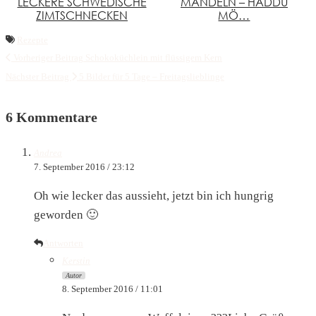
LECKERE SCHWEDISCHE
MANDELN – HADDU
ZIMTSCHNECKEN
MÖ…
Rezepte
Vorheriger Beitrag
Schokoküchlein mit flüssigem Kern
Nächster Beitrag
5 Bilder für 5 Tage – Freitagslieblinge
6 Kommentare
Andrea
7. September 2016 / 23:12
Oh wie lecker das aussieht, jetzt bin ich hungrig
geworden 🙂
Antworten
Kerstin
Autor
8. September 2016 / 11:01