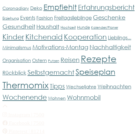
Empfiehlt
Erfahrungsbericht
Deko
Coronadiary
Geschenke
Events
Freitagslieblinge
Fashion
Erziehung
Gesundheit
Haushalt
Hunde
Hochzeit
Kalender/Planer
Kinder
Kitchenaid
Kooperation
Lieblings...
Motivations-Montag
Nachhaltigkeit
Minimalismus
Rezepte
Reisen
Organisation
Ostern
Putzen
Speiseplan
Selbstgemacht
Rückblick
Thermomix
Tipps
Weihnachten
Wechseljahre
Wochenende
Wohnmobil
Wohnen
Instagram
| 7500
Facebook
| 7500
Pinterest
| 81214