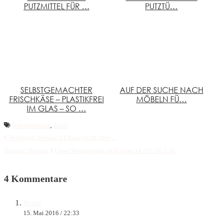
PUTZMITTEL FÜR …
PUTZTÜ…
SELBSTGEMACHTER
AUF DER SUCHE NACH
FRISCHKÄSE – PLASTIKFREI
MÖBELN FÜ…
IM GLAS – SO …
Selbstgemacht
,
Tipps
Vorheriger Beitrag
Ich kann nicht ohne…
Nächster Beitrag
Unser Wochenende in Bildern 14./15./16.5.16
4 Kommentare
Nicole
15. Mai 2016 / 22:33