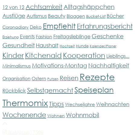
Achtsamkeit
Alltagshäppchen
12 von 12
Ausflüge
Bücher
Beauty
Autismus
Bloggen
Bucket-List
Empfiehlt
Erfahrungsbericht
Deko
Coronadiary
Geschenke
Events
Freitagslieblinge
Fashion
Erziehung
Gesundheit
Haushalt
Hunde
Hochzeit
Kalender/Planer
Kinder
Kitchenaid
Kooperation
Lieblings...
Motivations-Montag
Nachhaltigkeit
Minimalismus
Rezepte
Reisen
Organisation
Ostern
Putzen
Speiseplan
Selbstgemacht
Rückblick
Thermomix
Tipps
Weihnachten
Wechseljahre
Wochenende
Wohnmobil
Wohnen
Instagram
| 7500