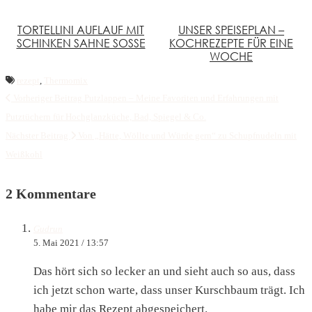
TORTELLINI AUFLAUF MIT
UNSER SPEISEPLAN –
SCHINKEN SAHNE SOSSE
KOCHREZEPTE FÜR EINE
WOCHE
rezept
,
Thermomix
Vorheriger Beitrag
Putzlappen – Meine Favoriten und Erfahrungen mit
Putztüchern für Hochglanzküche, Bad, Spiegel & Co.
Nächster Beitrag
Von „Hätte, Wöllte und Würde gern“ zu Schupfnudeln mit
Weißkohl
2 Kommentare
Gudrun
5. Mai 2021 / 13:57
Das hört sich so lecker an und sieht auch so aus, dass
ich jetzt schon warte, dass unser Kurschbaum trägt. Ich
habe mir das Rezept abgespeichert.