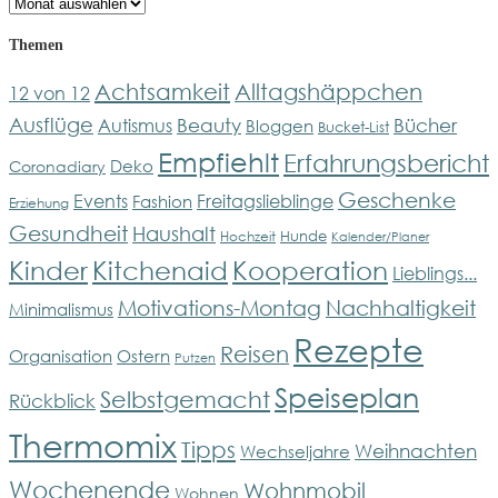
Archiv
Themen
Achtsamkeit
Alltagshäppchen
12 von 12
Ausflüge
Bücher
Beauty
Autismus
Bloggen
Bucket-List
Empfiehlt
Erfahrungsbericht
Deko
Coronadiary
Geschenke
Events
Freitagslieblinge
Fashion
Erziehung
Gesundheit
Haushalt
Hunde
Hochzeit
Kalender/Planer
Kinder
Kitchenaid
Kooperation
Lieblings...
Motivations-Montag
Nachhaltigkeit
Minimalismus
Rezepte
Reisen
Organisation
Ostern
Putzen
Speiseplan
Selbstgemacht
Rückblick
Thermomix
Tipps
Weihnachten
Wechseljahre
Wochenende
Wohnmobil
Wohnen