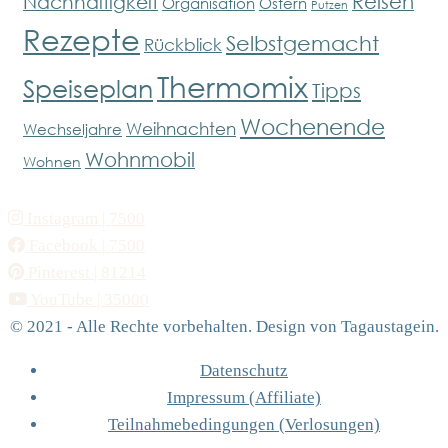
Reisen
Nachhaltigkeit
Organisation
Ostern
Putzen
Rezepte
Selbstgemacht
Rückblick
Thermomix
Speiseplan
Tipps
Wochenende
Weihnachten
Wechseljahre
Wohnmobil
Wohnen
Instagram
| 7500
Facebook
| 7500
Pinterest
| 81214
YouTube
| 35000
© 2021 - Alle Rechte vorbehalten. Design von Tagaustagein.
Datenschutz
Impressum (Affiliate)
Teilnahmebedingungen (Verlosungen)