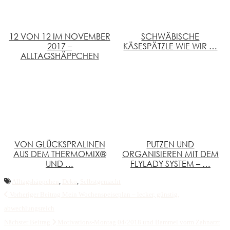
12 VON 12 IM NOVEMBER
SCHWÄBISCHE
2017 –
KÄSESPÄTZLE WIE WIR …
ALLTAGSHÄPPCHEN
VON GLÜCKSPRALINEN
PUTZEN UND
AUS DEM THERMOMIX®
ORGANISIEREN MIT DEM
UND …
FLYLADY SYSTEM – …
Alltagshäppchen
,
Deko
,
Selbstgemacht
Vorheriger Beitrag
Mein Wochenspeiseplan – lecker, günstig,
abwechlungsreich
Nächster Beitrag
Motivations-Montag 04/2018 und Bammel vorm Zahnarzt