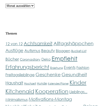
Archiv
Themen
Achtsamkeit
Alltagshäppchen
12 von 12
Ausflüge
Beauty
Autismus
Bloggen
Bucket-List
Empfiehlt
Bücher
Deko
Coronadiary
Erfahrungsbericht
Events
Fashion
Erziehung
Geschenke
Gesundheit
Freitagslieblinge
Kinder
Haushalt
Hunde
Hochzeit
Kalender/Planer
Kitchenaid
Kooperation
Lieblings...
Motivations-Montag
Minimalismus