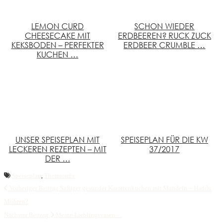
LEMON CURD
SCHON WIEDER
CHEESECAKE MIT
ERDBEEREN? RUCK ZUCK
KEKSBODEN – PERFEKTER
ERDBEER CRUMBLE …
KUCHEN …
UNSER SPEISEPLAN MIT
SPEISEPLAN FÜR DIE KW
LECKEREN REZEPTEN – MIT
37/2017
DER …
Speiseplan
,
Thermomix
Vorheriger Beitrag
Saftiger gesunder Karottenkuchen mit Mandeln – Haddu
Möhren?
Nächster Beitrag
Meine Lieblingsvasen…