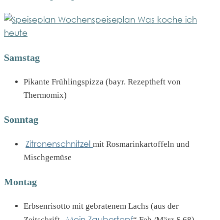
Samstag
Pikante Frühlingspizza (bayr. Rezeptheft von
Thermomix)
Sonntag
Zitronenschnitzel
mit Rosmarinkartoffeln und
Mischgemüse
Montag
Erbsenrisotto mit gebratenem Lachs (aus der
Mein Zaubertopf
Zeitschrift „
“ Feb./März S.68)