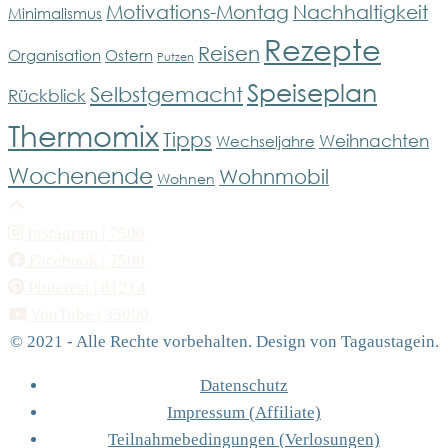
Motivations-Montag
Nachhaltigkeit
Minimalismus
Rezepte
Reisen
Organisation
Ostern
Putzen
Speiseplan
Selbstgemacht
Rückblick
Thermomix
Tipps
Weihnachten
Wechseljahre
Wochenende
Wohnmobil
Wohnen
Instagram
| 7500
Facebook
| 7500
Pinterest
| 81214
YouTube
| 35000
© 2021 - Alle Rechte vorbehalten. Design von Tagaustagein.
Datenschutz
Impressum (Affiliate)
Teilnahmebedingungen (Verlosungen)