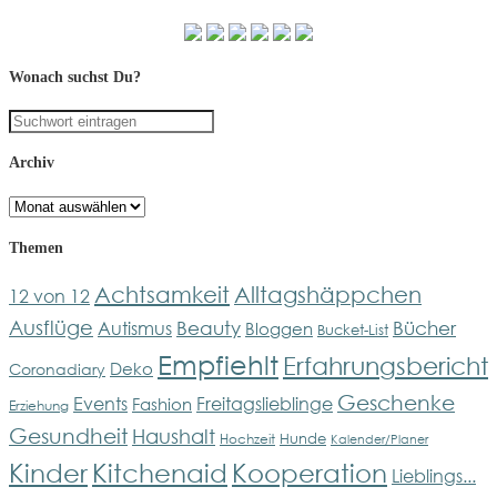
Wonach suchst Du?
Archiv
Archiv
Themen
Achtsamkeit
Alltagshäppchen
12 von 12
Ausflüge
Bücher
Beauty
Autismus
Bloggen
Bucket-List
Empfiehlt
Erfahrungsbericht
Deko
Coronadiary
Geschenke
Events
Freitagslieblinge
Fashion
Erziehung
Gesundheit
Haushalt
Hunde
Hochzeit
Kalender/Planer
Kinder
Kitchenaid
Kooperation
Lieblings...