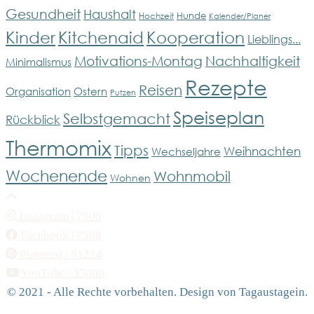
Gesundheit
Haushalt
Hunde
Hochzeit
Kalender/Planer
Kinder
Kitchenaid
Kooperation
Lieblings...
Motivations-Montag
Nachhaltigkeit
Minimalismus
Rezepte
Reisen
Organisation
Ostern
Putzen
Speiseplan
Selbstgemacht
Rückblick
Thermomix
Tipps
Weihnachten
Wechseljahre
Wochenende
Wohnmobil
Wohnen
Instagram
| 7500
Facebook
| 7500
Pinterest
| 81214
YouTube
| 35000
© 2021 - Alle Rechte vorbehalten. Design von Tagaustagein.