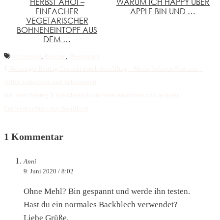
HERBST AHOI –
WARUM ICH HAPPY ÜBER
EINFACHER
APPLE BIN UND …
VEGETARISCHER
BOHNENEINTOPF AUS
DEM …
Kitchenaid
,
Rezepte
,
Thermomix
Vorheriger Beitrag
Gestärkt durch den Alltag – Meine liebsten Podcasts –
Voller Selbstliebe und Achtsamkeit
Nächster Beitrag
Von Melancholie beim Ausmisten und leckerer
Erdbeerkonfitüre mit Basilikum
1 Kommentar
Anni
9. Juni 2020 / 8:02
Ohne Mehl? Bin gespannt und werde ihn testen.
Hast du ein normales Backblech verwendet?
Liebe Grüße,