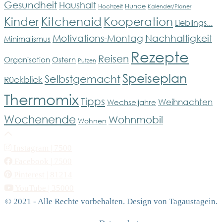
Gesundheit
Haushalt
Hunde
Hochzeit
Kalender/Planer
Kinder
Kitchenaid
Kooperation
Lieblings...
Motivations-Montag
Nachhaltigkeit
Minimalismus
Rezepte
Reisen
Organisation
Ostern
Putzen
Speiseplan
Selbstgemacht
Rückblick
Thermomix
Tipps
Weihnachten
Wechseljahre
Wochenende
Wohnmobil
Wohnen
Instagram
| 7500
Facebook
| 7500
Pinterest
| 81214
YouTube
| 35000
© 2021 - Alle Rechte vorbehalten. Design von Tagaustagein.