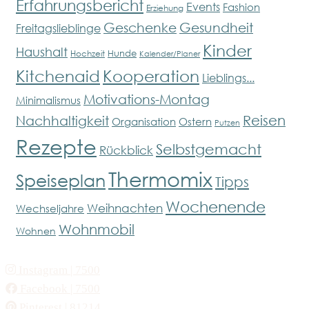
Erfahrungsbericht
Events
Fashion
Erziehung
Geschenke
Gesundheit
Freitagslieblinge
Kinder
Haushalt
Hunde
Hochzeit
Kalender/Planer
Kitchenaid
Kooperation
Lieblings...
Motivations-Montag
Minimalismus
Reisen
Nachhaltigkeit
Organisation
Ostern
Putzen
Rezepte
Selbstgemacht
Rückblick
Thermomix
Speiseplan
Tipps
Wochenende
Weihnachten
Wechseljahre
Wohnmobil
Wohnen
Instagram
| 7500
Facebook
| 7500
Pinterest
| 81214