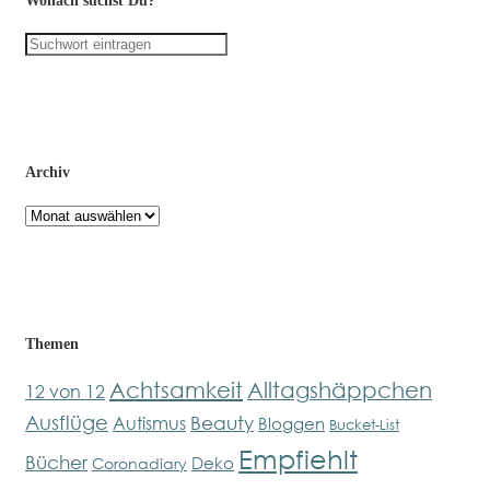
Wonach suchst Du?
Archiv
Archiv
Themen
Achtsamkeit
Alltagshäppchen
12 von 12
Ausflüge
Beauty
Autismus
Bloggen
Bucket-List
Empfiehlt
Bücher
Deko
Coronadiary