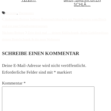
SCHLÄ…
Rezepte
,
Thermomix
Vorheriger Beitrag
Saftiger Buttermilchkuchen mit Heidelbeeren vom Blech
und ein paar Urlaubsimpressionen
Nächster Beitrag
Zeig doch mal … deinen Kühlschrank, deine Lieblingsfrisur,
deinen Bastelschrank & die neue Wohnung
SCHREIBE EINEN KOMMENTAR
Deine E-Mail-Adresse wird nicht veröffentlicht.
Erforderliche Felder sind mit
*
markiert
Kommentar
*