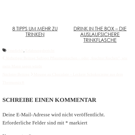
8 TIPPS UM MEHR ZU
DRINK IN THE BOX – DIE
TRINKEN
AUSLAUFSICHERE
TRINKFLASCHE
Empfiehlt
,
Erfahrungsbericht
Vorheriger Beitrag
Saftiger Pflaumenkuchen – oder „feuchter Kuchen“, wie
mein Mann sagen würde
Nächster Beitrag
Mousse au Chocolate – Leckere Schokocreme aus dem
Thermomix®
SCHREIBE EINEN KOMMENTAR
Deine E-Mail-Adresse wird nicht veröffentlicht.
Erforderliche Felder sind mit
*
markiert