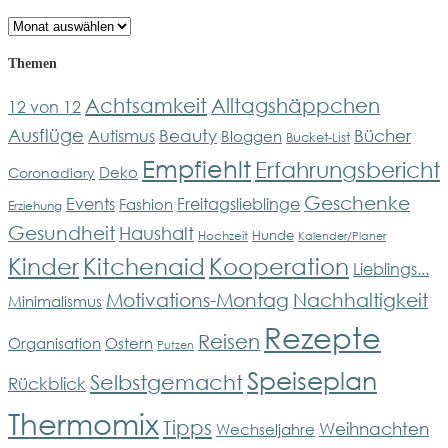
Archiv
Themen
Achtsamkeit
Alltagshäppchen
12 von 12
Ausflüge
Bücher
Beauty
Autismus
Bloggen
Bucket-List
Empfiehlt
Erfahrungsbericht
Deko
Coronadiary
Geschenke
Events
Freitagslieblinge
Fashion
Erziehung
Gesundheit
Haushalt
Hunde
Hochzeit
Kalender/Planer
Kinder
Kitchenaid
Kooperation
Lieblings...
Motivations-Montag
Nachhaltigkeit
Minimalismus
Rezepte
Reisen
Organisation
Ostern
Putzen
Speiseplan
Selbstgemacht
Rückblick
Thermomix
Tipps
Weihnachten
Wechseljahre