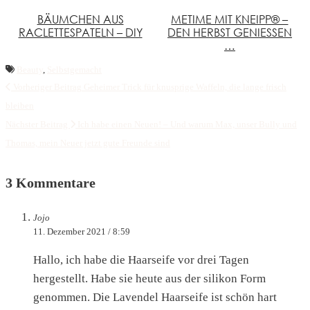
BÄUMCHEN AUS
METIME MIT KNEIPP® –
RACLETTESPATELN – DIY
DEN HERBST GENIESSEN …
Beauty
,
Selbstgemacht
Vorheriger Beitrag
Geheimer Trick für knusprige Waffeln, die lange frisch
bleiben
Nächster Beitrag
Ich habe einen Neuen! – Und warum Max, unser Bully und
Thomas, mein Neuer jetzt gute Freunde sind
3 Kommentare
Jojo
11. Dezember 2021 / 8:59
Hallo, ich habe die Haarseife vor drei Tagen
hergestellt. Habe sie heute aus der silikon Form
genommen. Die Lavendel Haarseife ist schön hart