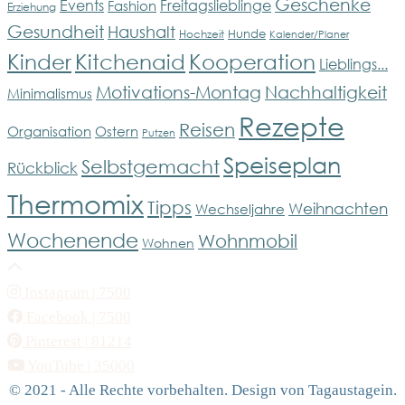
Geschenke
Events
Freitagslieblinge
Fashion
Erziehung
Gesundheit
Haushalt
Hunde
Hochzeit
Kalender/Planer
Kinder
Kitchenaid
Kooperation
Lieblings...
Motivations-Montag
Nachhaltigkeit
Minimalismus
Rezepte
Reisen
Organisation
Ostern
Putzen
Speiseplan
Selbstgemacht
Rückblick
Thermomix
Tipps
Weihnachten
Wechseljahre
Wochenende
Wohnmobil
Wohnen
Instagram
| 7500
Facebook
| 7500
Pinterest
| 81214
YouTube
| 35000
© 2021 - Alle Rechte vorbehalten. Design von Tagaustagein.