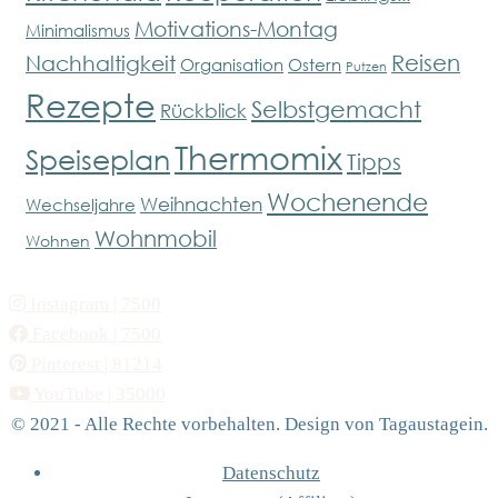
Motivations-Montag
Minimalismus
Reisen
Nachhaltigkeit
Organisation
Ostern
Putzen
Rezepte
Selbstgemacht
Rückblick
Thermomix
Speiseplan
Tipps
Wochenende
Weihnachten
Wechseljahre
Wohnmobil
Wohnen
Instagram
| 7500
Facebook
| 7500
Pinterest
| 81214
YouTube
| 35000
© 2021 - Alle Rechte vorbehalten. Design von Tagaustagein.
Datenschutz