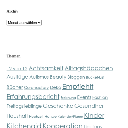
Archiv
Archiv
Themen
Achtsamkeit
Alltagshäppchen
12 von 12
Ausflüge
Beauty
Autismus
Bloggen
Bucket-List
Empfiehlt
Bücher
Deko
Coronadiary
Erfahrungsbericht
Events
Fashion
Erziehung
Geschenke
Gesundheit
Freitagslieblinge
Kinder
Haushalt
Hunde
Hochzeit
Kalender/Planer
Kitchenaid
Kooperation
Lieblings...