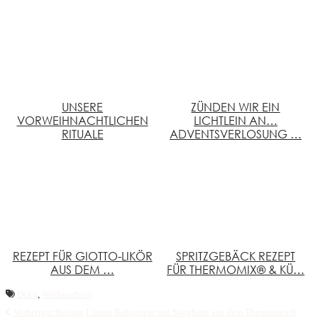
UNSERE
ZÜNDEN WIR EIN
VORWEIHNACHTLICHEN
LICHTLEIN AN…
RITUALE
ADVENTSVERLOSUNG …
REZEPT FÜR GIOTTO-LIKÖR
SPRITZGEBÄCK REZEPT
AUS DEM …
FÜR THERMOMIX® & KÜ…
Deko
,
Weihnachten
Vorheriger Beitrag
Linsen Bolognese mit Spaghetti aus dem Thermomix®