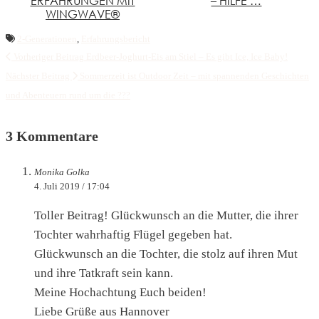
ERFAHRUNGEN MIT
– HILFE …
WINGWAVE®
2-Generationen
,
Erfahrungsbericht
Vorheriger Beitrag
Erdbeer-Joghurt-Eis am Stiel – Es gibt Ice, Ice Baby!
Nächster Beitrag
Sommerzeit ist Outdoor Zeit – mit spannenden Geschichten
und Abenteuern rund um die ???
3 Kommentare
Monika Golka
4. Juli 2019 / 17:04
Toller Beitrag! Glückwunsch an die Mutter, die ihrer
Tochter wahrhaftig Flügel gegeben hat.
Glückwunsch an die Tochter, die stolz auf ihren Mut
und ihre Tatkraft sein kann.
Meine Hochachtung Euch beiden!
Liebe Grüße aus Hannover