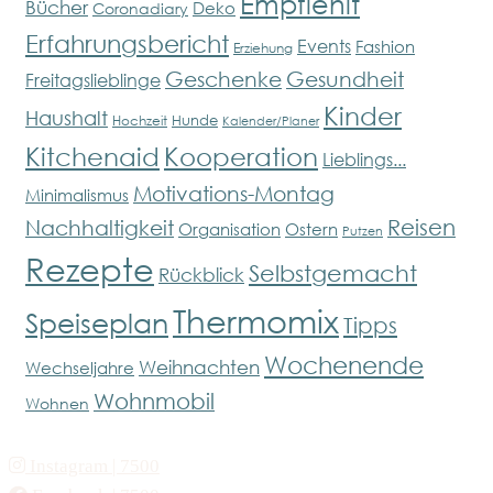
Empfiehlt
Bücher
Deko
Coronadiary
Erfahrungsbericht
Events
Fashion
Erziehung
Geschenke
Gesundheit
Freitagslieblinge
Kinder
Haushalt
Hunde
Hochzeit
Kalender/Planer
Kitchenaid
Kooperation
Lieblings...
Motivations-Montag
Minimalismus
Reisen
Nachhaltigkeit
Organisation
Ostern
Putzen
Rezepte
Selbstgemacht
Rückblick
Thermomix
Speiseplan
Tipps
Wochenende
Weihnachten
Wechseljahre
Wohnmobil
Wohnen
Instagram
| 7500