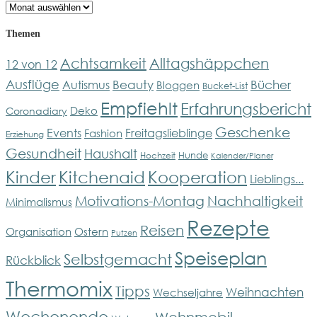
Archiv
Themen
Achtsamkeit
Alltagshäppchen
12 von 12
Ausflüge
Bücher
Beauty
Autismus
Bloggen
Bucket-List
Empfiehlt
Erfahrungsbericht
Deko
Coronadiary
Geschenke
Events
Freitagslieblinge
Fashion
Erziehung
Gesundheit
Haushalt
Hunde
Hochzeit
Kalender/Planer
Kinder
Kitchenaid
Kooperation
Lieblings...
Motivations-Montag
Nachhaltigkeit
Minimalismus
Rezepte
Reisen
Organisation
Ostern
Putzen
Speiseplan
Selbstgemacht
Rückblick
Thermomix
Tipps
Weihnachten
Wechseljahre
Wochenende