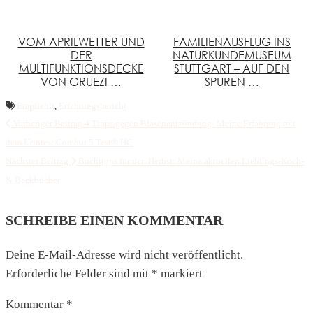
VOM APRILWETTER UND
FAMILIENAUSFLUG INS
DER
NATURKUNDEMUSEUM
MULTIFUNKTIONSDECKE
STUTTGART – AUF DEN
VON GRUEZI …
SPUREN …
Empfiehlt
,
Erfahrungsbericht
Vorheriger Beitrag
4 Tipps gegen Blasenentzündung- Meine Erfahrung mit
dem Urintest Combur 5 Test® HC
Nächster Beitrag
Buchtipps für den Herbst: Meine aktuellen Lieblings-Koch-
& Backbücher
SCHREIBE EINEN KOMMENTAR
Deine E-Mail-Adresse wird nicht veröffentlicht.
Erforderliche Felder sind mit
*
markiert
Kommentar
*