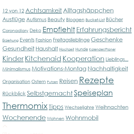
Achtsamkeit
Alltagshäppchen
12 von 12
Ausflüge
Bücher
Beauty
Autismus
Bloggen
Bucket-List
Empfiehlt
Erfahrungsbericht
Deko
Coronadiary
Geschenke
Events
Freitagslieblinge
Fashion
Erziehung
Gesundheit
Haushalt
Hunde
Hochzeit
Kalender/Planer
Kinder
Kitchenaid
Kooperation
Lieblings...
Motivations-Montag
Nachhaltigkeit
Minimalismus
Rezepte
Reisen
Organisation
Ostern
Putzen
Speiseplan
Selbstgemacht
Rückblick
Thermomix
Tipps
Weihnachten
Wechseljahre
Wochenende
Wohnmobil
Wohnen