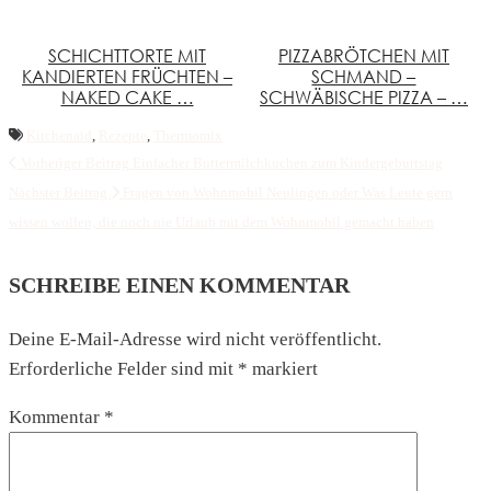
SCHICHTTORTE MIT
PIZZABRÖTCHEN MIT
KANDIERTEN FRÜCHTEN –
SCHMAND –
NAKED CAKE …
SCHWÄBISCHE PIZZA – …
Kitchenaid
,
Rezepte
,
Thermomix
Vorheriger Beitrag
Einfacher Buttermilchkuchen zum Kindergeburtstag
Nächster Beitrag
Fragen von Wohnmobil Neulingen oder Was Leute gern
wissen wollen, die noch nie Urlaub mit dem Wohnmobil gemacht haben
SCHREIBE EINEN KOMMENTAR
Deine E-Mail-Adresse wird nicht veröffentlicht.
Erforderliche Felder sind mit
*
markiert
Kommentar
*