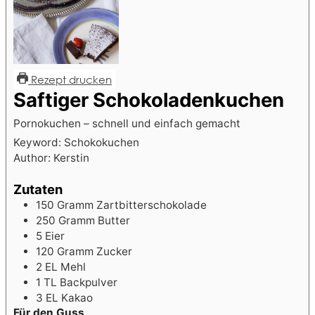
Rezept drucken
Saftiger Schokoladenkuchen
Pornokuchen – schnell und einfach gemacht
Keyword:
Schokokuchen
Author:
Kerstin
Zutaten
150
Gramm
Zartbitterschokolade
250
Gramm
Butter
5
Eier
120
Gramm
Zucker
2
EL
Mehl
1
TL
Backpulver
3
EL
Kakao
Für den Guss