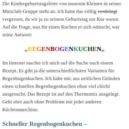
Die Kindergeburtstagsfeier von unserem Kleinen in seiner
Miniclub-Gruppe steht an. Ich hatte das völlig
verdrängt
vergessen, da wir ja zu seinem Geburtstag zur Kur waren.
Auf die Frage, was für einen Kuchen er sich wünscht, war
seine Antwort:
„
R
E
G
E
N
B
O
G
E
N
K
U
C
H
E
N
„
Im Internet machte ich mich auf die Suche nach einem
Rezept. Es gibt ja die unterschiedlichsten Varianten für
Regenbogenkuchen. Ich habe mir, aus zeitlichen Gründen
einen schnellen Regenbogenkuchen ohne viel chichi
ausgesucht. Das Rezept ist auf den Thermomix ausgelegt.
Geht aber auch ohne Probleme mit jeder anderen
Küchenmaschine.
Schneller Regenbogenkuchen –