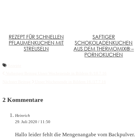
REZEPT FÜR SCHNELLEN
SAFTIGER
PFLAUMENKUCHEN MIT
SCHOKOLADENKUCHEN
STREUSELN
AUS DEM THERMOMIX® –
PORNOKUCHEN
Rezepte
Vorheriger Beitrag
Unser Wochenende in Bildern 9./10.7.16
Nächster Beitrag
Unser Wochenende in Bildern 16./17.7.16
2 Kommentare
Heinrich
29. Juli 2020 / 11:50
Hallo leider fehlt die Mengenangabe vom Backpulver.