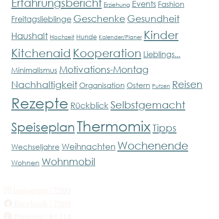
Erfahrungsbericht
Events
Fashion
Erziehung
Geschenke
Gesundheit
Freitagslieblinge
Kinder
Haushalt
Hunde
Hochzeit
Kalender/Planer
Kitchenaid
Kooperation
Lieblings...
Motivations-Montag
Minimalismus
Reisen
Nachhaltigkeit
Organisation
Ostern
Putzen
Rezepte
Selbstgemacht
Rückblick
Thermomix
Speiseplan
Tipps
Wochenende
Weihnachten
Wechseljahre
Wohnmobil
Wohnen
Instagram
| 7500
Facebook
| 7500
Pinterest
| 81214