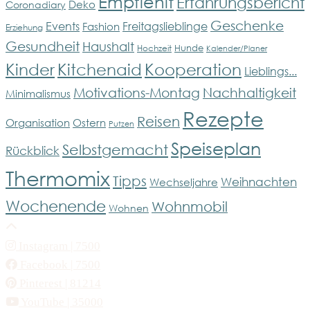
Empfiehlt
Erfahrungsbericht
Deko
Coronadiary
Geschenke
Events
Freitagslieblinge
Fashion
Erziehung
Gesundheit
Haushalt
Hunde
Hochzeit
Kalender/Planer
Kinder
Kitchenaid
Kooperation
Lieblings...
Motivations-Montag
Nachhaltigkeit
Minimalismus
Rezepte
Reisen
Organisation
Ostern
Putzen
Speiseplan
Selbstgemacht
Rückblick
Thermomix
Tipps
Weihnachten
Wechseljahre
Wochenende
Wohnmobil
Wohnen
Instagram
| 7500
Facebook
| 7500
Pinterest
| 81214
YouTube
| 35000