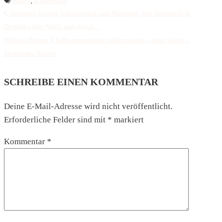
Beauty
,
Kooperation
Vorheriger Beitrag
Sektfrühstück zum Muttertag: Von Dauerwelle &
Dorfdisko oder Mutti, mal ehrlich…
Nächster Beitrag
Erdbeermarmelade selber machen – ohne Stücke –
Thermomix Rezept
SCHREIBE EINEN KOMMENTAR
Deine E-Mail-Adresse wird nicht veröffentlicht.
Erforderliche Felder sind mit
*
markiert
Kommentar
*