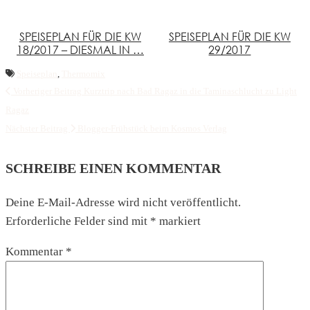
SPEISEPLAN FÜR DIE KW
SPEISEPLAN FÜR DIE KW
18/2017 – DIESMAL IN …
29/2017
Speiseplan
,
Thermomix
Vorheriger Beitrag
Kurztrip nach Bad Ragaz in die Taminaschlucht zu Light
Ragaz
Nächster Beitrag
Blogger-Frühstück beim Kosmos Verlag
SCHREIBE EINEN KOMMENTAR
Deine E-Mail-Adresse wird nicht veröffentlicht.
Erforderliche Felder sind mit
*
markiert
Kommentar
*