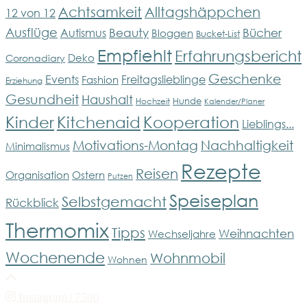
Achtsamkeit
Alltagshäppchen
12 von 12
Ausflüge
Bücher
Beauty
Autismus
Bloggen
Bucket-List
Empfiehlt
Erfahrungsbericht
Deko
Coronadiary
Geschenke
Events
Freitagslieblinge
Fashion
Erziehung
Gesundheit
Haushalt
Hunde
Hochzeit
Kalender/Planer
Kinder
Kitchenaid
Kooperation
Lieblings...
Motivations-Montag
Nachhaltigkeit
Minimalismus
Rezepte
Reisen
Organisation
Ostern
Putzen
Speiseplan
Selbstgemacht
Rückblick
Thermomix
Tipps
Weihnachten
Wechseljahre
Wochenende
Wohnmobil
Wohnen
Instagram
| 7500