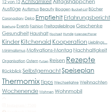
Achtsamkeit
Alltagshäppchen
12 von 12
Ausflüge
Bücher
Beauty
Autismus
Bloggen
Bucket-List
Empfiehlt
Erfahrungsbericht
Deko
Coronadiary
Geschenke
Events
Freitagslieblinge
Fashion
Erziehung
Gesundheit
Haushalt
Hunde
Hochzeit
Kalender/Planer
Kinder
Kitchenaid
Kooperation
Lieblings...
Motivations-Montag
Nachhaltigkeit
Minimalismus
Rezepte
Reisen
Organisation
Ostern
Putzen
Speiseplan
Selbstgemacht
Rückblick
Thermomix
Tipps
Weihnachten
Wechseljahre
Wochenende
Wohnmobil
Wohnen
Instagram
| 7500