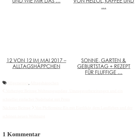
UND WIE MIR DAS …
VON HEIZÖL, KAFFEE UND
…
12 VON 12 IM MAI 2017 –
SONNE, GARTEN &
ALLTAGSHÄPPCHEN
GEBURTSTAG + REZEPT
FÜR FLUFFIGE …
Allgemeines
,
Alltagshäppchen
Vorheriger Beitrag
Wohnungsupdate, Umzugsvorbereitungen und ein
schneller einfacher Nudelsalat mit Pesto
Nächster Beitrag
Von Pfefferminz-Eis mit Eierlikör, dem Landleben und der
schönen neuen Wohnung
1 Kommentar