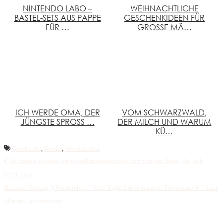
NINTENDO LABO –
WEIHNACHTLICHE
BASTEL-SETS AUS PAPPE
GESCHENKIDEEN FÜR
FÜR …
GROSSE MÄ…
ICH WERDE OMA, DER
VOM SCHWARZWALD,
JÜNGSTE SPROSS …
DER MILCH UND WARUM
KÜ…
Geschenke
,
Kinder
,
Weihnachten
Vorheriger Beitrag
Junggesellinnenabschied oder von der Braut, die sich
nicht traut
Nächster Beitrag
Prösterchen – After Eight Likör aus dem Thermomix® – Last
Minute Geschenkidee