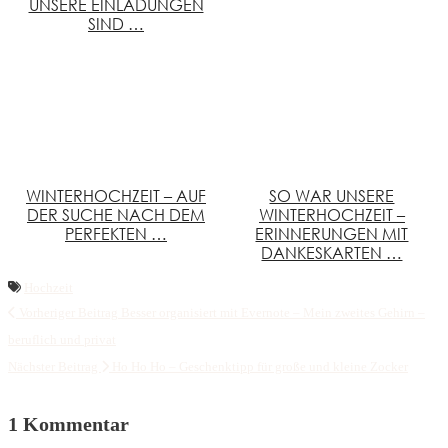
UNSERE EINLADUNGEN
SIND …
WINTERHOCHZEIT – AUF
SO WAR UNSERE
DER SUCHE NACH DEM
WINTERHOCHZEIT –
PERFEKTEN …
ERINNERUNGEN MIT
DANKESKARTEN …
Hochzeit
Vorheriger Beitrag
Besser organisiert mit Evernote – Mein zweites Gehirn –
beruflich und privat
Nächster Beitrag
Ho Ho Ho – Geschenktipp für große und kleine Zocker
1 Kommentar