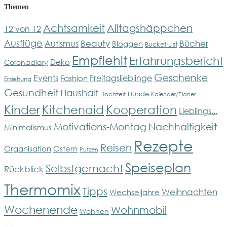
Themen
Achtsamkeit
Alltagshäppchen
12 von 12
Ausflüge
Bücher
Beauty
Autismus
Bloggen
Bucket-List
Empfiehlt
Erfahrungsbericht
Deko
Coronadiary
Geschenke
Events
Freitagslieblinge
Fashion
Erziehung
Gesundheit
Haushalt
Hunde
Hochzeit
Kalender/Planer
Kinder
Kitchenaid
Kooperation
Lieblings...
Motivations-Montag
Nachhaltigkeit
Minimalismus
Rezepte
Reisen
Organisation
Ostern
Putzen
Speiseplan
Selbstgemacht
Rückblick
Thermomix
Tipps
Weihnachten
Wechseljahre
Wochenende
Wohnmobil
Wohnen