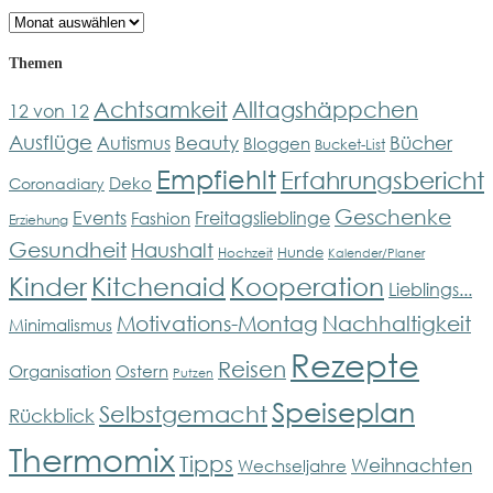
Archiv
Themen
Achtsamkeit
Alltagshäppchen
12 von 12
Ausflüge
Bücher
Beauty
Autismus
Bloggen
Bucket-List
Empfiehlt
Erfahrungsbericht
Deko
Coronadiary
Geschenke
Events
Freitagslieblinge
Fashion
Erziehung
Gesundheit
Haushalt
Hunde
Hochzeit
Kalender/Planer
Kinder
Kitchenaid
Kooperation
Lieblings...
Motivations-Montag
Nachhaltigkeit
Minimalismus
Rezepte
Reisen
Organisation
Ostern
Putzen
Speiseplan
Selbstgemacht
Rückblick
Thermomix
Tipps
Weihnachten
Wechseljahre