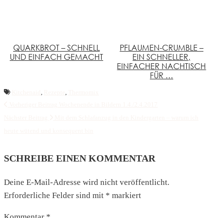
QUARKBROT – SCHNELL
PFLAUMEN-CRUMBLE –
UND EINFACH GEMACHT
EIN SCHNELLER,
EINFACHER NACHTISCH
FÜR …
Kitchenaid
,
Rezepte
,
Thermomix
Vorheriger Beitrag
Wochenende in Bildern 1.4./2.4.2017
Nächster Beitrag
Mit dem Schlafanzug in den Kindergarten – warum ich
heute wütend und konsequent bin
SCHREIBE EINEN KOMMENTAR
Deine E-Mail-Adresse wird nicht veröffentlicht.
Erforderliche Felder sind mit
*
markiert
Kommentar
*