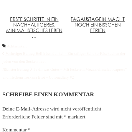
ERSTE SCHRITTE IN EIN
TAGAUSTAGEIN MACHT
NACHHALTIGERES,
NOCH EIN BISSCHEN
MINIMALISTISCHES LEBEN
FERIEN
…
Achtsamkeit
Vorheriger Beitrag
Hell küsst dunkel – Ein saftiger Schoko-Käsekuchen der
jeden von den Socken haut
Nächster Beitrag
Tu dir was Gutes – Mit leckerem Mozzarellasalat „caprese“
und frischem Toskana Brot – Coronadiary #2
SCHREIBE EINEN KOMMENTAR
Deine E-Mail-Adresse wird nicht veröffentlicht.
Erforderliche Felder sind mit
*
markiert
Kommentar
*