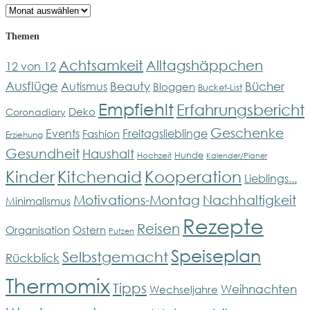
Archiv
Themen
Achtsamkeit
Alltagshäppchen
12 von 12
Ausflüge
Bücher
Beauty
Autismus
Bloggen
Bucket-List
Empfiehlt
Erfahrungsbericht
Deko
Coronadiary
Geschenke
Events
Freitagslieblinge
Fashion
Erziehung
Gesundheit
Haushalt
Hunde
Hochzeit
Kalender/Planer
Kinder
Kitchenaid
Kooperation
Lieblings...
Motivations-Montag
Nachhaltigkeit
Minimalismus
Rezepte
Reisen
Organisation
Ostern
Putzen
Speiseplan
Selbstgemacht
Rückblick
Thermomix
Tipps
Weihnachten
Wechseljahre