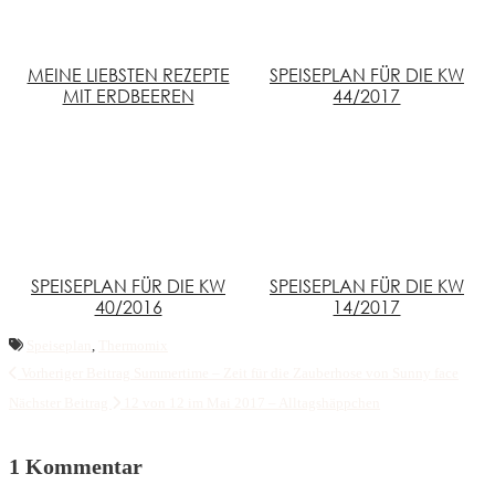
MEINE LIEBSTEN REZEPTE
SPEISEPLAN FÜR DIE KW
MIT ERDBEEREN
44/2017
SPEISEPLAN FÜR DIE KW
SPEISEPLAN FÜR DIE KW
40/2016
14/2017
Speiseplan
,
Thermomix
Vorheriger Beitrag
Summertime – Zeit für die Zauberhose von Sunny face
Nächster Beitrag
12 von 12 im Mai 2017 – Alltagshäppchen
1 Kommentar