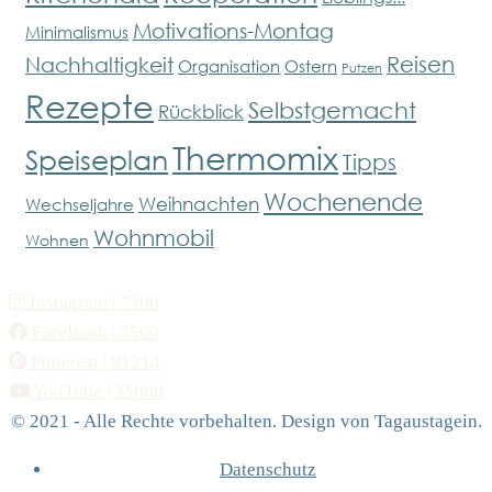
Motivations-Montag
Minimalismus
Reisen
Nachhaltigkeit
Organisation
Ostern
Putzen
Rezepte
Selbstgemacht
Rückblick
Thermomix
Speiseplan
Tipps
Wochenende
Weihnachten
Wechseljahre
Wohnmobil
Wohnen
Instagram
| 7500
Facebook
| 7500
Pinterest
| 81214
YouTube
| 35000
© 2021 - Alle Rechte vorbehalten. Design von Tagaustagein.
Datenschutz