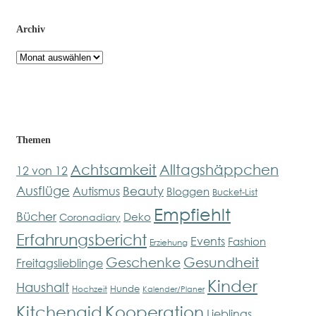
Archiv
Archiv
Themen
Achtsamkeit
Alltagshäppchen
12 von 12
Ausflüge
Beauty
Autismus
Bloggen
Bucket-List
Empfiehlt
Bücher
Deko
Coronadiary
Erfahrungsbericht
Events
Fashion
Erziehung
Geschenke
Gesundheit
Freitagslieblinge
Kinder
Haushalt
Hunde
Hochzeit
Kalender/Planer
Kitchenaid
Kooperation
Lieblings...