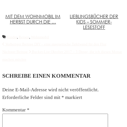
MIT DEM WOHNMOBIL IM
LIEBLINGSBÜCHER DER
HERBST DURCH DIE …
KIDS – SOMMER-
LESESTOFF
Kinder
,
Reisen
,
Wohnmobil
Vorheriger Beitrag
DIY – eine magnetische Tafelwand für den Flur
Nächster Beitrag
Bucket-List Oktober 2017 – 5 Dinge, die ich diesen Monat
machen möchte
SCHREIBE EINEN KOMMENTAR
Deine E-Mail-Adresse wird nicht veröffentlicht.
Erforderliche Felder sind mit
*
markiert
Kommentar
*