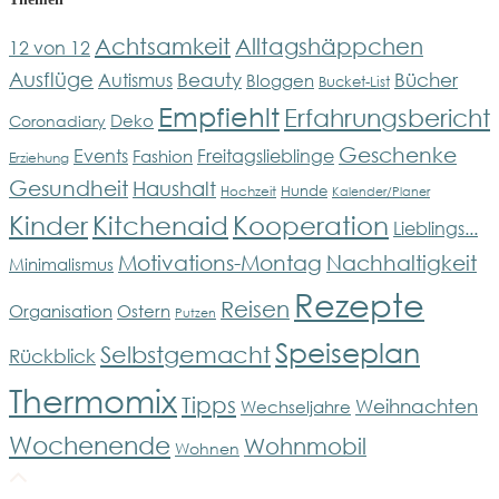
Achtsamkeit
Alltagshäppchen
12 von 12
Ausflüge
Bücher
Beauty
Autismus
Bloggen
Bucket-List
Empfiehlt
Erfahrungsbericht
Deko
Coronadiary
Geschenke
Events
Freitagslieblinge
Fashion
Erziehung
Gesundheit
Haushalt
Hunde
Hochzeit
Kalender/Planer
Kinder
Kitchenaid
Kooperation
Lieblings...
Motivations-Montag
Nachhaltigkeit
Minimalismus
Rezepte
Reisen
Organisation
Ostern
Putzen
Speiseplan
Selbstgemacht
Rückblick
Thermomix
Tipps
Weihnachten
Wechseljahre
Wochenende
Wohnmobil
Wohnen