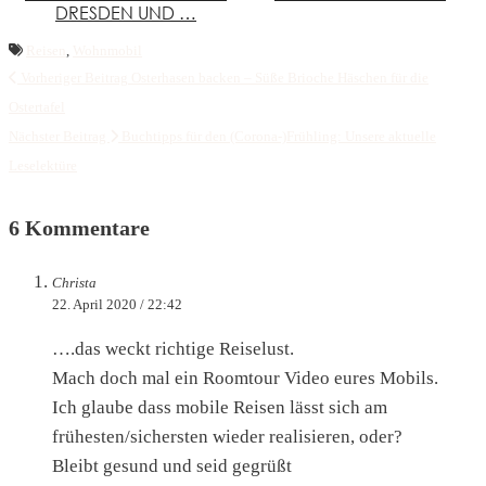
DRESDEN UND …
Reisen
,
Wohnmobil
Vorheriger Beitrag
Osterhasen backen – Süße Brioche Häschen für die
Ostertafel
Nächster Beitrag
Buchtipps für den (Corona-)Frühling: Unsere aktuelle
Leselektüre
6 Kommentare
Christa
22. April 2020 / 22:42
….das weckt richtige Reiselust.
Mach doch mal ein Roomtour Video eures Mobils.
Ich glaube dass mobile Reisen lässt sich am
frühesten/sichersten wieder realisieren, oder?
Bleibt gesund und seid gegrüßt