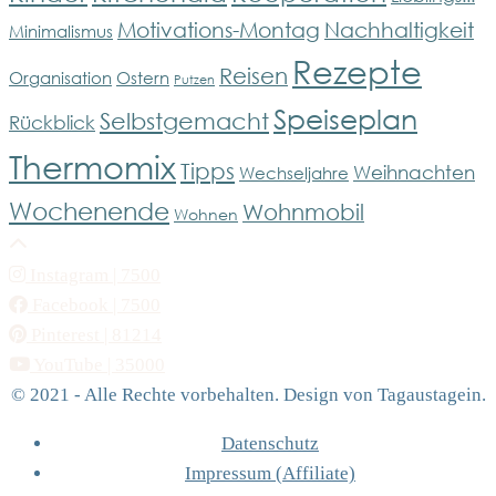
Motivations-Montag
Nachhaltigkeit
Minimalismus
Rezepte
Reisen
Organisation
Ostern
Putzen
Speiseplan
Selbstgemacht
Rückblick
Thermomix
Tipps
Weihnachten
Wechseljahre
Wochenende
Wohnmobil
Wohnen
Instagram
| 7500
Facebook
| 7500
Pinterest
| 81214
YouTube
| 35000
© 2021 - Alle Rechte vorbehalten. Design von Tagaustagein.
Datenschutz
Impressum (Affiliate)