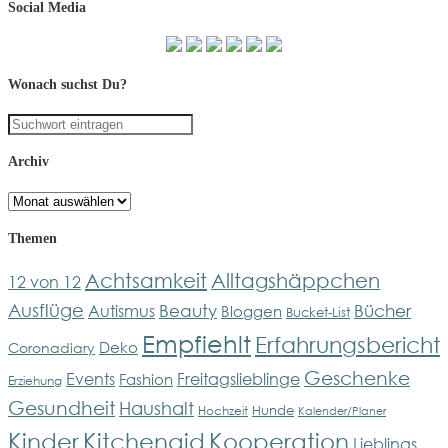
Social Media
Wonach suchst Du?
Archiv
Archiv
Themen
Achtsamkeit
Alltagshäppchen
12 von 12
Ausflüge
Bücher
Beauty
Autismus
Bloggen
Bucket-List
Empfiehlt
Erfahrungsbericht
Deko
Coronadiary
Geschenke
Events
Freitagslieblinge
Fashion
Erziehung
Gesundheit
Haushalt
Hunde
Hochzeit
Kalender/Planer
Kinder
Kitchenaid
Kooperation
Lieblings...