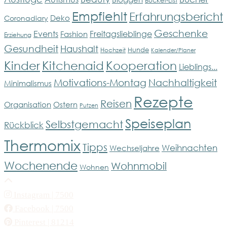
Empfiehlt
Erfahrungsbericht
Deko
Coronadiary
Geschenke
Events
Freitagslieblinge
Fashion
Erziehung
Gesundheit
Haushalt
Hunde
Hochzeit
Kalender/Planer
Kinder
Kitchenaid
Kooperation
Lieblings...
Motivations-Montag
Nachhaltigkeit
Minimalismus
Rezepte
Reisen
Organisation
Ostern
Putzen
Speiseplan
Selbstgemacht
Rückblick
Thermomix
Tipps
Weihnachten
Wechseljahre
Wochenende
Wohnmobil
Wohnen
Instagram
| 7500
Facebook
| 7500
Pinterest
| 81214