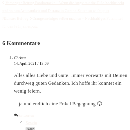
Vorheriger Beitrag
Panikattacke – Wenn die Angst mir die Füße hochkriecht
und warum Achtsamkeit und Distanz in Corona-Zeiten so wichtig ist
Nächster Beitrag
Orangenreiniger selber machen – Nachhaltiges Putzmittel
für den Frühjahresputz
6 Kommentare
Christa
14. April 2021 / 13:09
Alles alles Liebe und Gute! Immer vorwärts mit Deinen
durchweg guten Gedanken. Ich hoffe ihr konntet ein
wenig feiern.
…ja und endlich eine Enkel Begegnung 🙂
Antworten
Kerstin
Autor