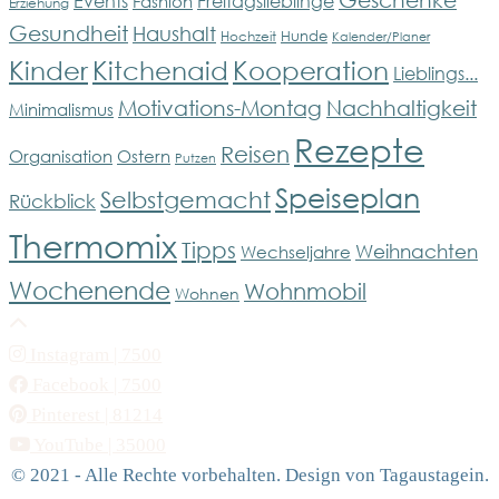
Events
Freitagslieblinge
Fashion
Erziehung
Gesundheit
Haushalt
Hunde
Hochzeit
Kalender/Planer
Kinder
Kitchenaid
Kooperation
Lieblings...
Motivations-Montag
Nachhaltigkeit
Minimalismus
Rezepte
Reisen
Organisation
Ostern
Putzen
Speiseplan
Selbstgemacht
Rückblick
Thermomix
Tipps
Weihnachten
Wechseljahre
Wochenende
Wohnmobil
Wohnen
Instagram
| 7500
Facebook
| 7500
Pinterest
| 81214
YouTube
| 35000
© 2021 - Alle Rechte vorbehalten. Design von Tagaustagein.