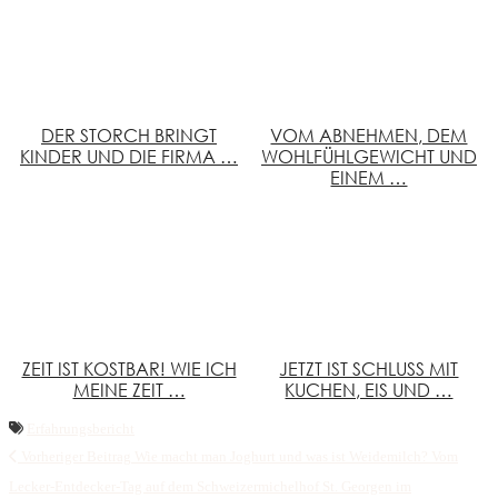
DER STORCH BRINGT
VOM ABNEHMEN, DEM
KINDER UND DIE FIRMA …
WOHLFÜHLGEWICHT UND
EINEM …
ZEIT IST KOSTBAR! WIE ICH
JETZT IST SCHLUSS MIT
MEINE ZEIT …
KUCHEN, EIS UND …
Erfahrungsbericht
Vorheriger Beitrag
Wie macht man Joghurt und was ist Weidemilch? Vom
Lecker-Entdecker-Tag auf dem Schweizermichelhof St. Georgen im