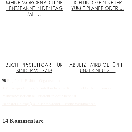
MEINE MORGENROUTINE
ICH UND MEIN NEUER
– ENTSPANNT IN DEN TAG
YUMIE PLANER ODER …
MIT …
BUCHTIPP: STUTTGART FÜR
AB JETZT WIRD GEHÜPFT –
KINDER 2017/18
UNSER NEUES …
Empfiehlt
,
Fashion
,
Organisation
Vorheriger Beitrag
Sprudelkuchen mit Rheinfels Quelle und warum
Mineralwasser ein Multitalent in der Küche ist
Nächster Beitrag
Alle Jahre wieder… Frohe Weihnachten
14 Kommentare