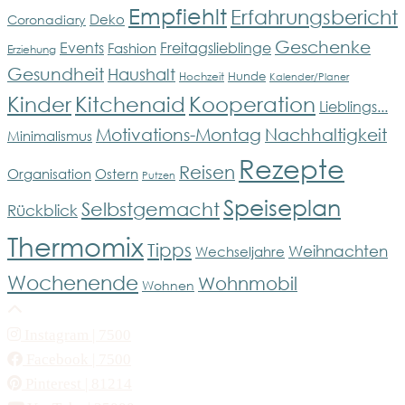
Empfiehlt
Erfahrungsbericht
Deko
Coronadiary
Geschenke
Events
Freitagslieblinge
Fashion
Erziehung
Gesundheit
Haushalt
Hunde
Hochzeit
Kalender/Planer
Kinder
Kitchenaid
Kooperation
Lieblings...
Motivations-Montag
Nachhaltigkeit
Minimalismus
Rezepte
Reisen
Organisation
Ostern
Putzen
Speiseplan
Selbstgemacht
Rückblick
Thermomix
Tipps
Weihnachten
Wechseljahre
Wochenende
Wohnmobil
Wohnen
Instagram
| 7500
Facebook
| 7500
Pinterest
| 81214